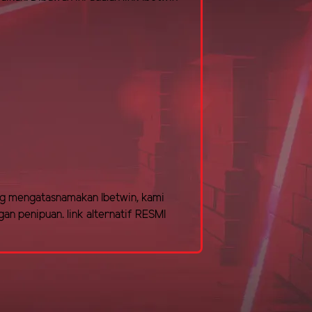
yang mengatasnamakan Ibetwin, kami
an penipuan. link alternatif RESMI