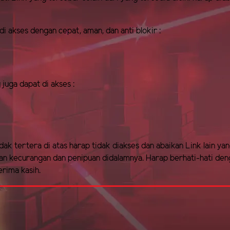
 di akses dengan cepat, aman, dan anti blokir :
 juga dapat di akses :
idak tertera di atas harap tidak diakses dan abaikan Link lain 
an kecurangan dan penipuan didalamnya. Harap berhati-hati deng
erima kasih.