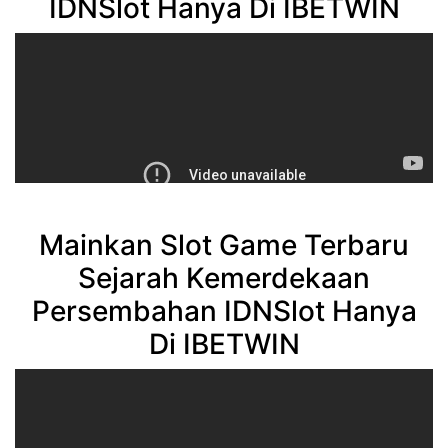
IDNSlot Hanya Di IBETWIN
Mainkan Slot Game Terbaru
Sejarah Kemerdekaan
Persembahan IDNSlot Hanya
Di IBETWIN