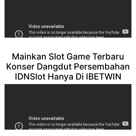
Mainkan Slot Game Terbaru
Konser Dangdut Persembahan
IDNSlot Hanya Di IBETWIN