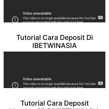
Tutorial Cara Deposit Di
IBETWINASIA
Tutorial Cara Deposit