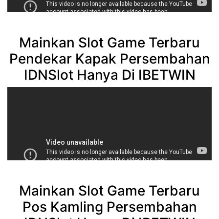
Mainkan Slot Game Terbaru
Pendekar Kapak Persembahan
IDNSlot Hanya Di IBETWIN
Mainkan Slot Game Terbaru
Pos Kamling Persembahan