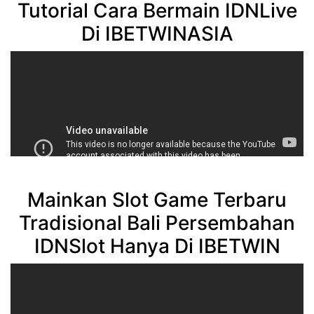
Tutorial Cara Bermain IDNLive
Di IBETWINASIA
Mainkan Slot Game Terbaru
Tradisional Bali Persembahan
IDNSlot Hanya Di IBETWIN