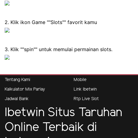
2. Klik ikon Game ""Slots"" favorit kamu
3. Klik ""spin"" untuk memulai permainan slots.
Tentang Kami
Mobile
Kalkulator Mix Parlay
Link Ibetwin
Jadwal Bank
Rtp Live Slot
Ibetwin Situs Taruhan
Online Terbaik di